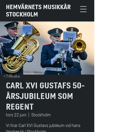
HEMVÄRNETS MUSIKKÅR
STOCKHOLM
<Tillbaka
Carl XVI Gustafs 50-
årsjubileum som
regent
tors 22 juni
  |  
Stockholm
Vi firar Carl XVI Gustavs jubileum vid hans
länsbesök i Stockholm