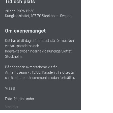
Tid och plats
20 sep. 2026 12:30
Kungliga slottet, 107 70 Stockholm, Sverige
Om evenemanget
Det har blivit dags för oss att stå för musiken 
vid vaktparaderna och 
högvaktsavlösningarna vid Kungliga Slottet i 
Stockholm. 
På söndagen avmarscherar vi från 
Armémuseum kl. 13:00. Paraden till slottet tar 
ca 15 minuter där ceremonin sedan fortsätter.
Vi ses!
Foto: Martin Lindor
Visa mer