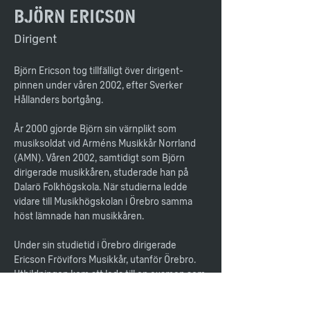
Björn Ericson
Dirigent
Björn Ericson tog tillfälligt över dirigent-
pinnen under våren 2002, efter Sverker 
Hållanders bortgång.
År 2000 gjorde Björn sin värnplikt som 
musiksoldat vid Arméns Musikkår Norrland 
(AMN). Våren 2002, samtidigt som Björn 
dirigerade musikkåren, studerade han på 
Dalarö Folkhögskola. När studierna ledde 
vidare till Musikhögskolan i Örebro samma 
höst lämnade han musikkåren.
Under sin studietid i Örebro dirigerade 
Ericson Frövifors Musikkår, utanför Örebro. 
Utbildningen kom att leda till en examen som 
brasspedagog, som dirigent och 
ensembleledare. 2006 arrangerade Örebro 