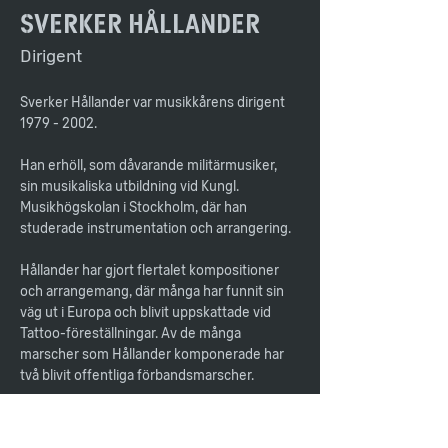
Sverker Hållander
Dirigent
Sverker Hållander var musikkårens dirigent 
1979 - 2002. 
Han erhöll, som dåvarande militärmusiker, 
sin musikaliska utbildning vid Kungl. 
Musikhögskolan i Stockholm, där han 
studerade instrumentation och arrangering.
Hållander har gjort flertalet kompositioner 
och arrangemang, där många har funnit sin 
väg ut i Europa och blivit uppskattade vid 
Tattoo-föreställningar. Av de många 
marscher som Hållander komponerade har 
två blivit offentliga förbandsmarscher.
Sverker Hållander avled i början av 2002 
efter en tids sjukdom.